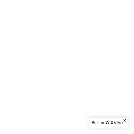
Built on