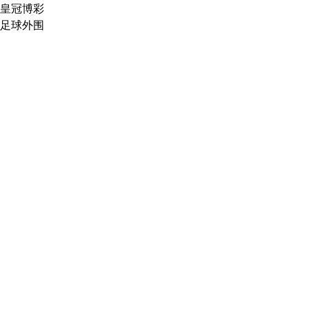
皇冠博彩
足球外围