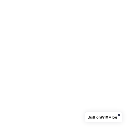
Built on