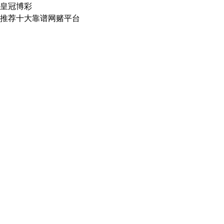
皇冠博彩
推荐十大靠谱网赌平台