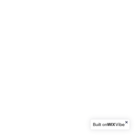
Built on