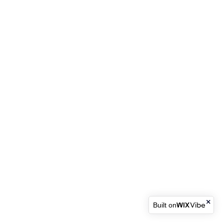
Built on