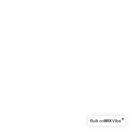
Built on