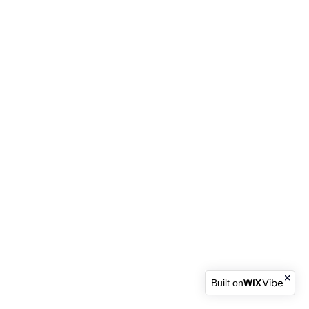
Built on