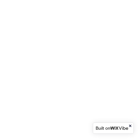
Built on