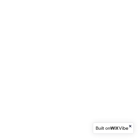
Built on