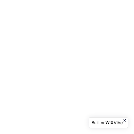
Built on