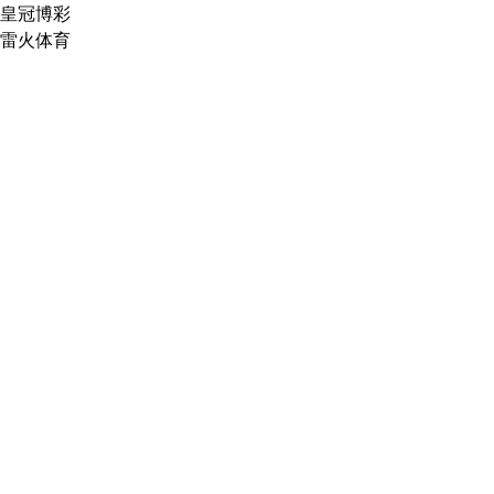
皇冠博彩
雷火体育