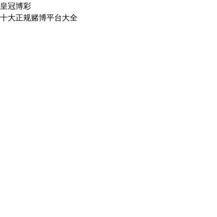
皇冠博彩
十大正规赌博平台大全