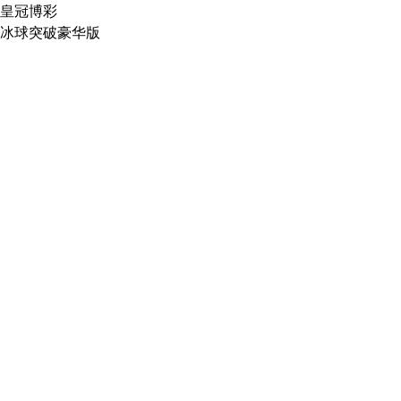
皇冠博彩
冰球突破豪华版