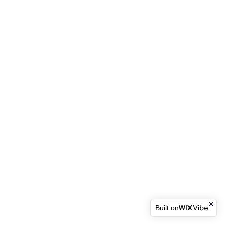
Built on