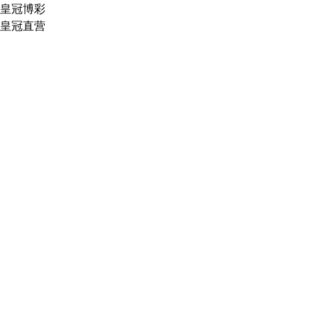
皇冠博彩
皇冠直营