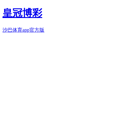
皇冠博彩
沙巴体育app官方版