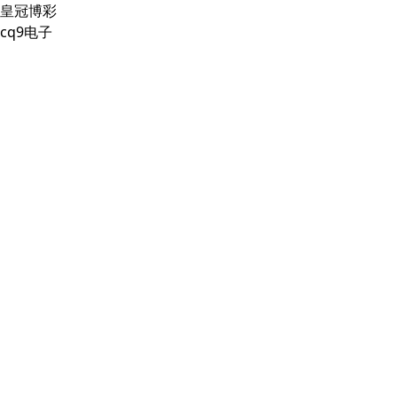
皇冠博彩
cq9电子