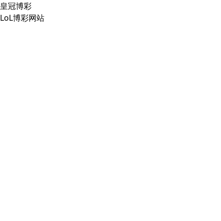
皇冠博彩
LoL博彩网站