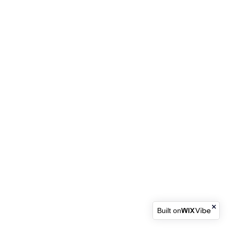
Built on