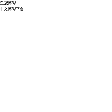
皇冠博彩
中文博彩平台