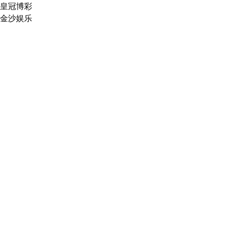
皇冠博彩
金沙娱乐