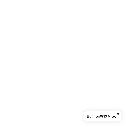
Built on