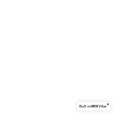
Built on