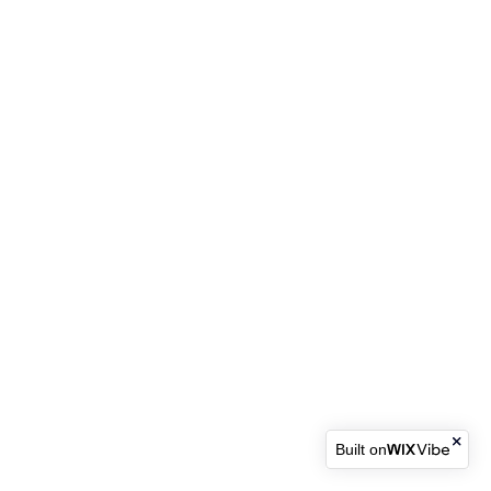
Built on