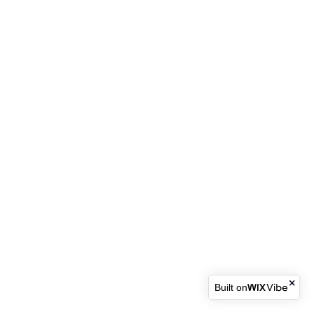
Built on