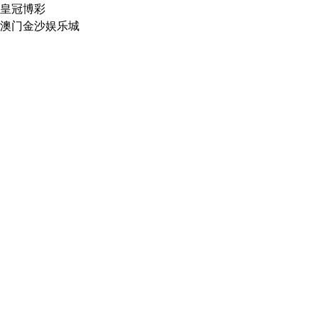
皇冠博彩
澳门金沙娱乐城