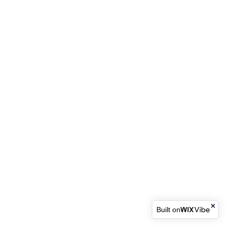
Built on