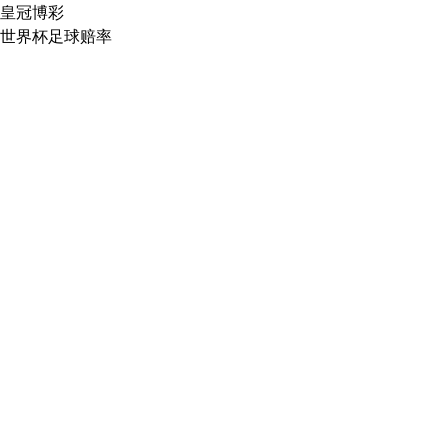
皇冠博彩
世界杯足球赔率