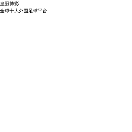
皇冠博彩
全球十大外围足球平台