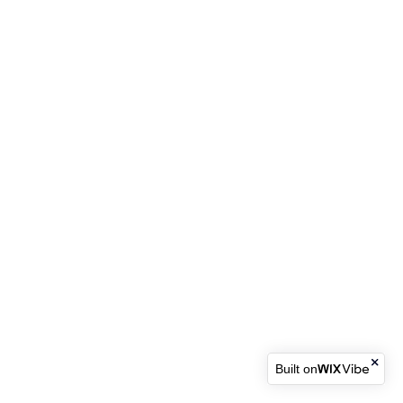
Built on