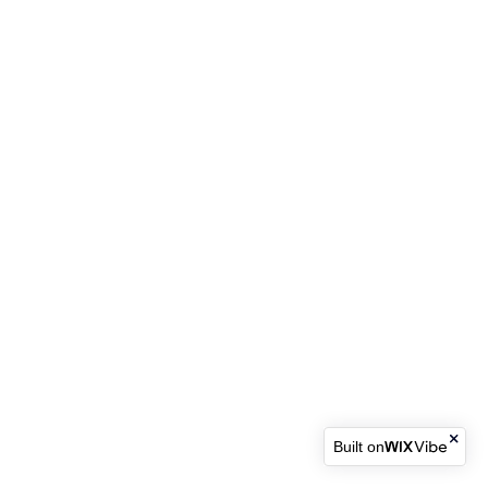
Built on