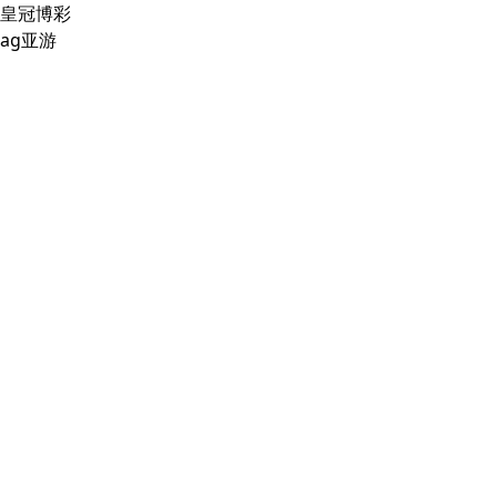
皇冠博彩
ag亚游