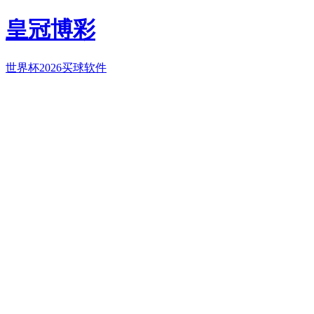
皇冠博彩
世界杯2026买球软件