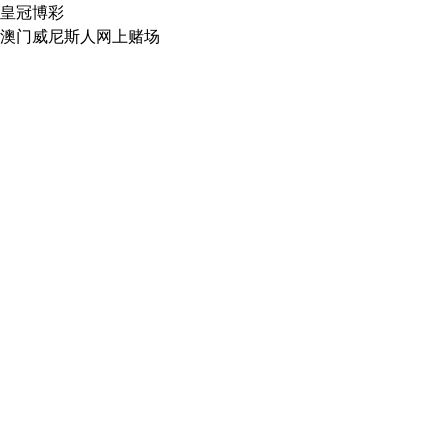
皇冠博彩
澳门威尼斯人网上赌场