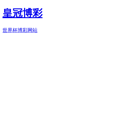
皇冠博彩
世界杯博彩网站