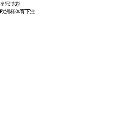
皇冠博彩
欧洲杯体育下注