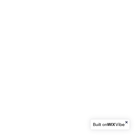
Built on