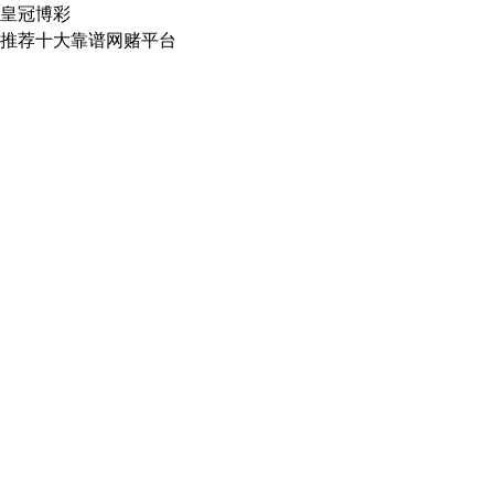
皇冠博彩
推荐十大靠谱网赌平台