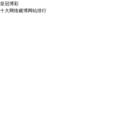
皇冠博彩
十大网络赌博网站排行