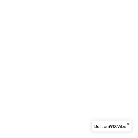
Built on