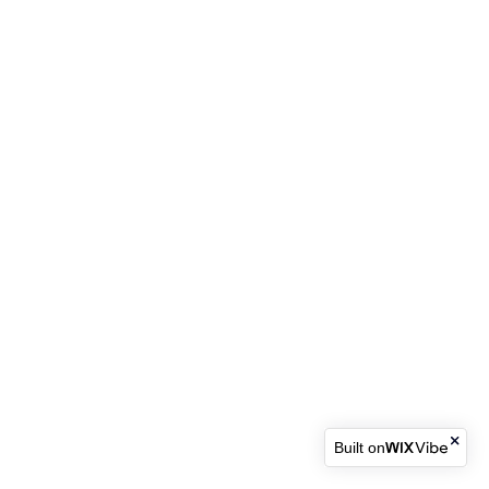
Built on