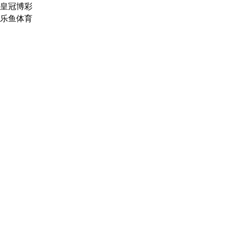
皇冠博彩
乐鱼体育