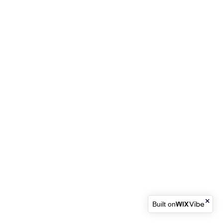
Built on