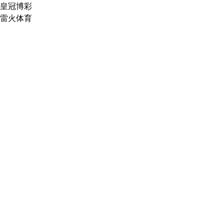
皇冠博彩
雷火体育