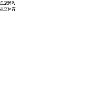
皇冠博彩
星空体育