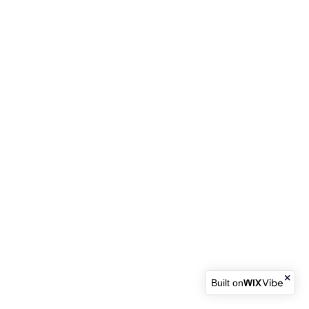
Built on