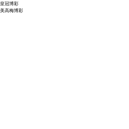
皇冠博彩
美高梅博彩