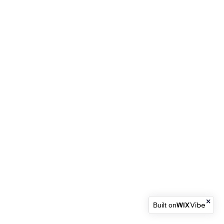
Built on