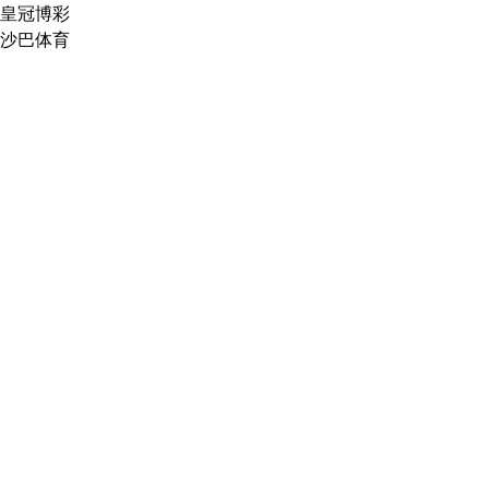
皇冠博彩
沙巴体育