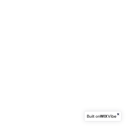
Built on