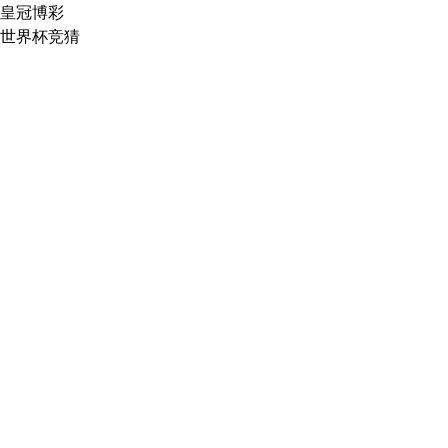
皇冠博彩
世界杯竞猜