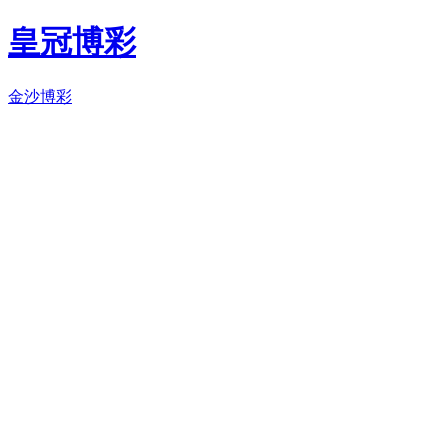
皇冠博彩
金沙博彩