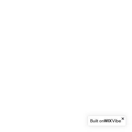
Built on