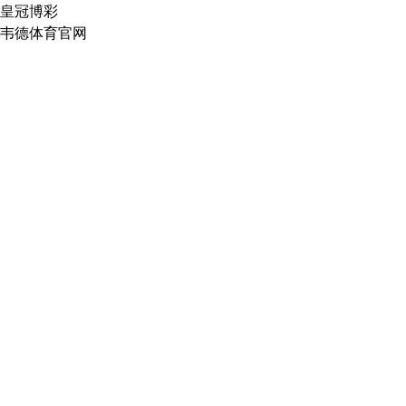
皇冠博彩
韦德体育官网